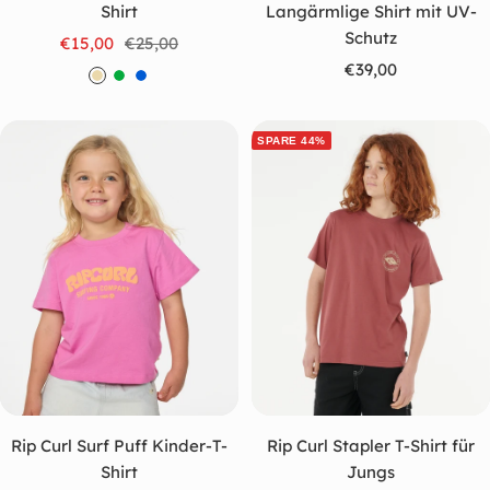
Shirt
Langärmlige Shirt mit UV-
Schutz
Angebotspreis
Regulärer
€15,00
€25,00
Angebotspreis
Preis
€39,00
B
G
B
e
r
l
i
ü
a
SPARE 44%
g
n
u
e
Rip Curl Surf Puff Kinder-T-
Rip Curl Stapler T-Shirt für
Shirt
Jungs