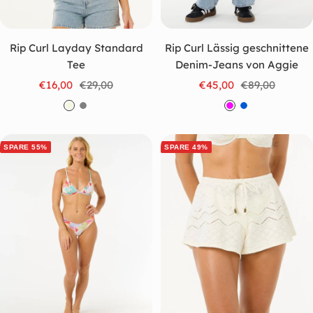
Rip Curl Layday Standard
Rip Curl Lässig geschnittene
Tee
Denim-Jeans von Aggie
Angebotspreis
Regulärer
Angebotspreis
Regulärer
€16,00
€29,00
€45,00
€89,00
Preis
Preis
C
G
P
B
r
r
i
l
e
a
n
a
SPARE 55%
SPARE 49%
m
u
k
u
e