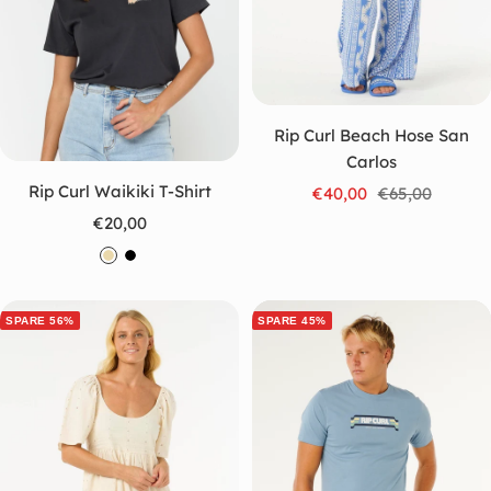
l
a
u
Rip Curl Beach Hose San
Carlos
Rip Curl Waikiki T-Shirt
Angebotspreis
Regulärer
€40,00
€65,00
Preis
Angebotspreis
€20,00
B
S
e
c
i
h
SPARE 56%
SPARE 45%
g
w
e
a
r
z