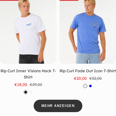
u
u
n
t
n
i
c
o
l
o
r
Rip Curl Inner Visions Hack T-
Rip Curl Fade Out Icon T-Shirt
Shirt
Angebotspreis
Regulärer
€20,00
€32,00
Angebotspreis
Regulärer
€18,00
€29,00
Preis
W
B
Preis
S
W
e
l
c
e
i
a
MEHR ANZEIGEN
h
i
ß
u
w
ß