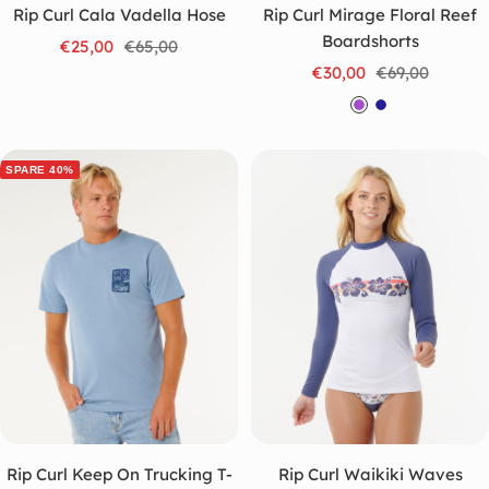
Rip Curl Cala Vadella Hose
Rip Curl Mirage Floral Reef
Boardshorts
Angebotspreis
Regulärer
€25,00
€65,00
Angebotspreis
Regulärer
Preis
€30,00
€69,00
Preis
L
M
i
a
l
r
SPARE 40%
a
i
n
e
b
l
a
u
Rip Curl Keep On Trucking T-
Rip Curl Waikiki Waves