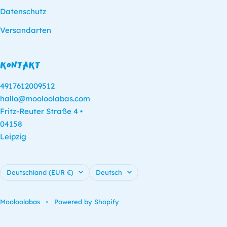
Datenschutz
Versandarten
KONTAKT
4917612009512
hallo@mooloolabas.com
Fritz-Reuter Straße 4 •
04158
Leipzig
Land/Region
Sprache
Deutschland (EUR €)
Deutsch
Mooloolabas
Powered by Shopify