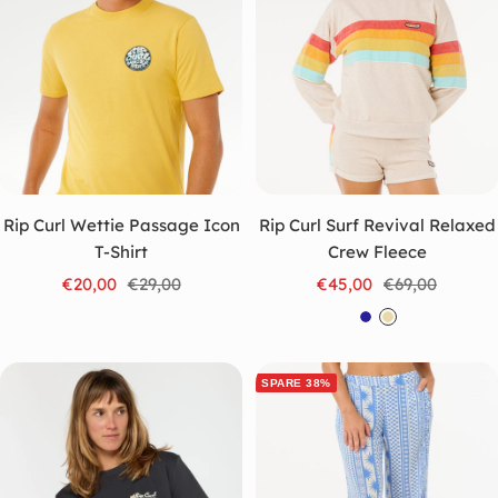
e
z
r
d
b
i
g
Rip Curl Wettie Passage Icon
Rip Curl Surf Revival Relaxed
T-Shirt
Crew Fleece
Angebotspreis
Regulärer
Angebotspreis
Regulärer
€20,00
€29,00
€45,00
€69,00
Preis
Preis
M
B
a
e
r
i
SPARE 38%
i
g
n
e
e
b