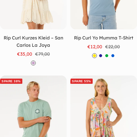
Rip Curl Kurzes Kleid – San
Rip Curl Yo Mumma T-Shirt
Carlos La Joya
Angebotspreis
Regulärer
€12,00
€22,00
Angebotspreis
Regulärer
€35,00
€79,00
Preis
G
M
G
B
Preis
L
e
a
r
l
i
l
r
ü
a
l
b
i
n
u
SPARE 38%
SPARE 55%
y
n
e
b
l
a
u