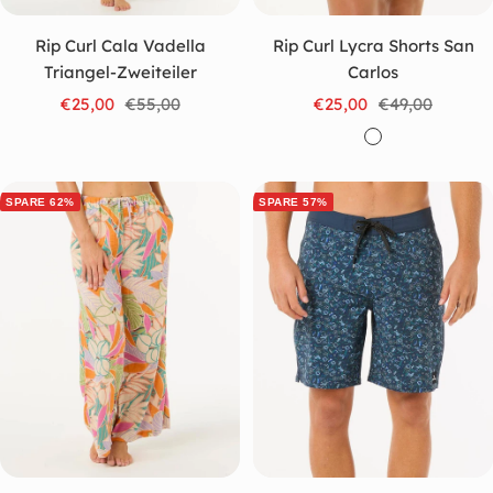
Rip Curl Cala Vadella
Rip Curl Lycra Shorts San
Triangel-Zweiteiler
Carlos
Angebotspreis
Regulärer
Angebotspreis
Regulärer
€25,00
€55,00
€25,00
€49,00
Preis
Preis
W
h
i
SPARE 62%
SPARE 57%
t
e