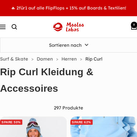
Direkt
🔥 2für1 auf alle FlipFlops + 15% auf Boards & Textilien!
zum
Inhalt
0
MOOLOOLABAS
Navigation
Sortieren nach
Surf & Skate
>
Damen
>
Herren
>
Rip Curl
Rip Curl Kleidung &
Accessoires
297 Produkte
SPARE 50%
SPARE 62%