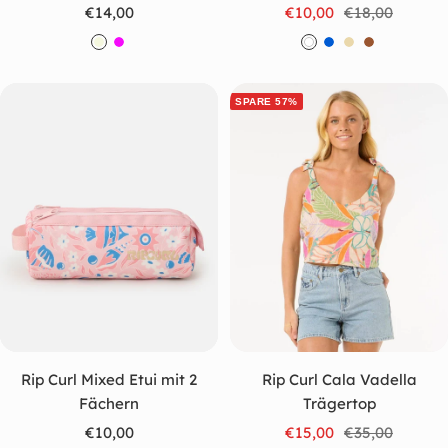
Angebotspreis
Angebotspreis
Regulärer
€14,00
€10,00
€18,00
Preis
C
P
W
B
B
B
r
i
e
l
e
r
e
n
i
a
i
a
SPARE 57%
m
k
ß
u
g
u
e
e
n
Rip Curl Mixed Etui mit 2
Rip Curl Cala Vadella
Fächern
Trägertop
Angebotspreis
Angebotspreis
Regulärer
€10,00
€15,00
€35,00