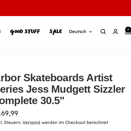
S
GOOD STUFF
SALE
0
Sprache
Deutsch
rbor Skateboards Artist
eries Jess Mudgett Sizzler
omplete 30.5"
ngebotspreis
169,99
l. Steuern.
Versand
werden im Checkout berechnet