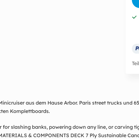
Tei
Minicruiser aus dem Hause Arbor. Paris street trucks und 
ekten Komplettboards.
r for slashing banks, powering down any line, or carving ti
tt MATERIALS & COMPONENTS DECK 7 Ply Sustainable Can