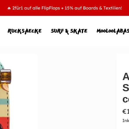
🔥 2für1 auf alle FlipFlops + 15% auf Boards & Textilien!
RUCKSAECKE
SURF & SKATE
MOOLOOLABA
A
S
c
A
€
Ink