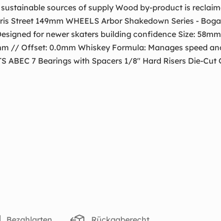
sustainable sources of supply Wood by-product is reclaime
is Street 149mm WHEELS Arbor Shakedown Series - Bogart
 Designed for newer skaters building confidence Size: 58m
mm // Offset: 0.0mm Whiskey Formula: Manages speed and
EC 7 Bearings with Spacers 1/8" Hard Risers Die-Cut 
Bezahlarten
Rückgaberecht