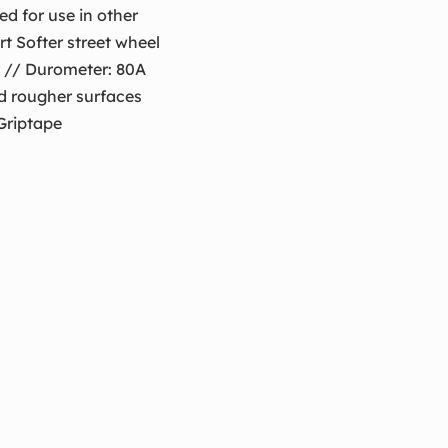
d for use in other
 Softer street wheel
m // Durometer: 80A
 rougher surfaces
Griptape