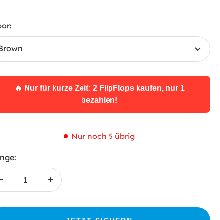
bor:
Brown
🔥 Nur für kurze Zeit: 2 FlipFlops kaufen, nur 1
bezahlen!
Nur noch 5 übrig
nge:
Menge
Menge
verringern
erhöhen
JETZT SICHERN