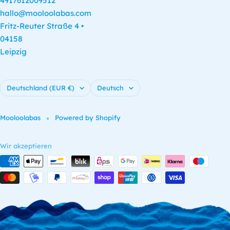
4917612009512
hallo@mooloolabas.com
Fritz-Reuter Straße 4 •
04158
Leipzig
Land/Region
Sprache
Deutschland (EUR €)
Deutsch
Mooloolabas
Powered by Shopify
Wir akzeptieren