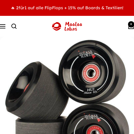
Direkt
🔥 2für1 auf alle FlipFlops + 15% auf Boards & Textilien!
zum
Inhalt
0
MOOLOOLABAS
Navigation