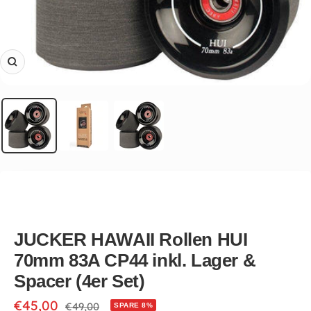
Zoom
JUCKER HAWAII Rollen HUI
70mm 83A CP44 inkl. Lager &
Spacer (4er Set)
Angebotspreis
€45,00
Regulärer
€49,00
SPARE 8%