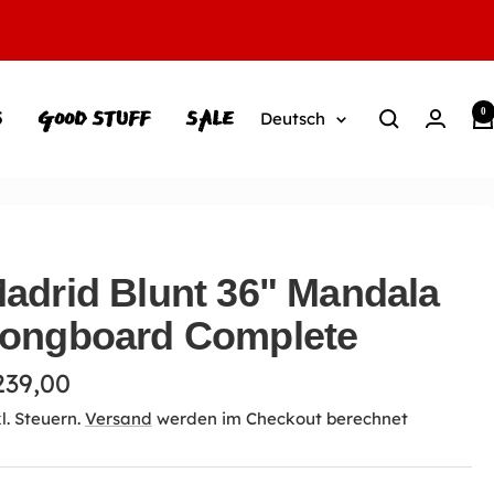
S
GOOD STUFF
SALE
0
Sprache
Deutsch
adrid Blunt 36" Mandala
ongboard Complete
ngebotspreis
239,00
l. Steuern.
Versand
werden im Checkout berechnet