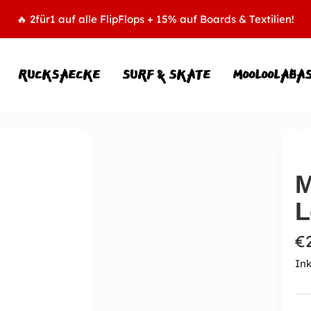
🔥 2für1 auf alle FlipFlops + 15% auf Boards & Textilien!
RUCKSAECKE
SURF & SKATE
MOOLOOLABA
M
L
A
€
Ink