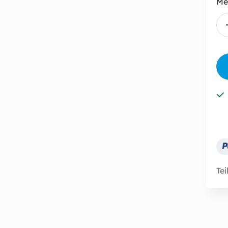
Me
Tei