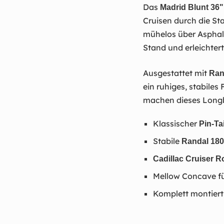
Das
Madrid Blunt 36
Cruisen durch die St
mühelos über Asphal
Stand und erleichtert
Ausgestattet mit
Ran
ein ruhiges, stabile
machen dieses Longbo
Klassischer
Pin-Ta
Stabile
Randal 18
Cadillac Cruiser R
Mellow Concave fü
Komplett montiert 