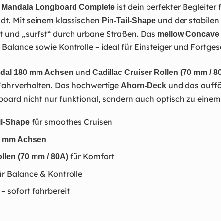
ist dein perfekter Begleiter
" Mandala Longboard Complete
adt. Mit seinem klassischen
und der stabilen
Pin-Tail-Shape
t und „surfst“ durch urbane Straßen. Das
mellow Concave
 Balance sowie Kontrolle – ideal für Einsteiger und Fortges
und
dal 180 mm Achsen
Cadillac Cruiser Rollen (70 mm / 8
s Fahrverhalten. Das hochwertige
und das auffä
Ahorn-Deck
ard nicht nur funktional, sondern auch optisch zu einem 
für smoothes Cruisen
il-Shape
0 mm Achsen
für Komfort
ollen (70 mm / 80A)
r Balance & Kontrolle
– sofort fahrbereit