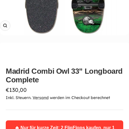
Zoom
Madrid Combi Owl 33” Longboard
Complete
Angebotspreis
€130,00
Inkl. Steuern.
Versand
werden im Checkout berechnet
🔥 Nur für kurze Zeit: 2 FlipFlops kaufen, nur 1