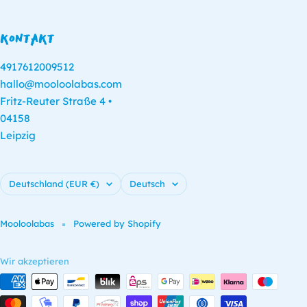
KONTAKT
4917612009512
hallo@mooloolabas.com
Fritz-Reuter Straße 4 •
04158
Leipzig
Land/Region
Sprache
Deutschland (EUR €)
Deutsch
Mooloolabas
Powered by Shopify
Wir akzeptieren