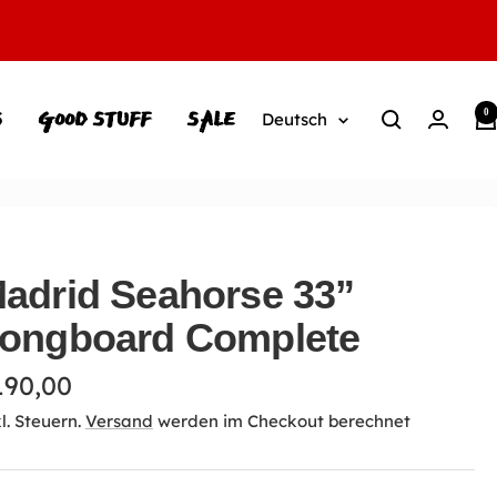
S
GOOD STUFF
SALE
0
Sprache
Deutsch
adrid Seahorse 33”
ongboard Complete
ngebotspreis
190,00
l. Steuern.
Versand
werden im Checkout berechnet