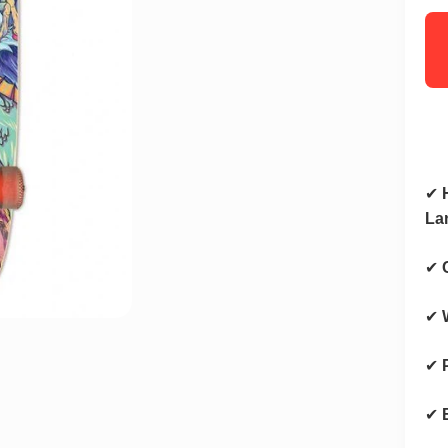
✔
La
✔
✔
✔
✔