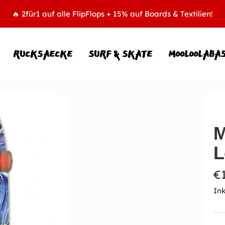
🔥 2für1 auf alle FlipFlops + 15% auf Boards & Textilien!
RUCKSAECKE
SURF & SKATE
MOOLOOLABA
M
L
A
€
Ink