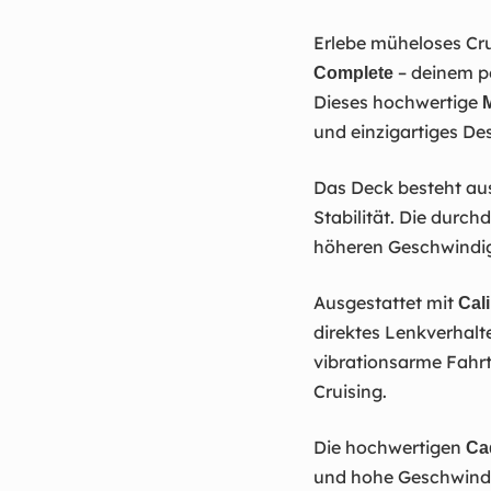
Erlebe müheloses Cr
– deinem pe
Complete
Dieses hochwertige
M
und einzigartiges De
Das Deck besteht a
Stabilität. Die durc
höheren Geschwindig
Ausgestattet mit
Cal
direktes Lenkverhalt
vibrationsarme Fahrt
Cruising.
Die hochwertigen
Ca
und hohe Geschwindi