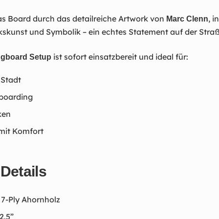
s Board durch das detailreiche Artwork von
, i
Marc Clenn
skunst und Symbolik – ein echtes Statement auf der Straß
ist sofort einsatzbereit und ideal für:
ngboard Setup
 Stadt
boarding
ken
 mit Komfort
Details
, 7-Ply Ahornholz
2.5”