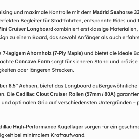
uising und maximale Kontrolle mit dem
Madrid Seahorse 3
rfekten Begleiter für Stadtfahrten, entspannte Rides und 
kombiniert erstklassige Materialien
ini Cruiser Longboard
sign zu einem Board, das sowohl Anfänger als auch erfahr
us
und bietet die ideale B
7-lagigem Ahornholz (7-Ply Maple)
hdachte
sorgt für sicheren Stand und präzise K
Concave-Form
keiten oder längeren Strecken.
, bietet das Longboard außergewöhnliche S
iber 8.5” Achsen
en. Die
garantie
Cadillac Clout Cruiser Rollen (57mm / 80A)
 und optimalen Grip auf verschiedensten Untergründen – p
sorgen für ein geschme
dillac High-Performance Kugellager
gkeit bei minimalem Kraftaufwand.