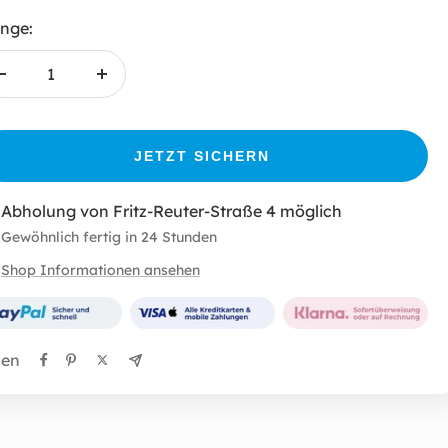
nge:
Menge
Menge
verringern
erhöhen
JETZT SICHERN
Abholung von Fritz-Reuter-Straße 4 möglich
Gewöhnlich fertig in 24 Stunden
Shop Informationen ansehen
len