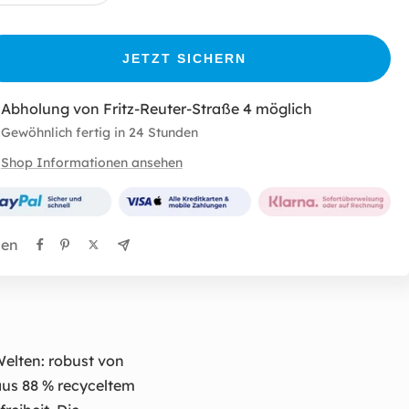
verringern
erhöhen
JETZT SICHERN
Abholung von Fritz-Reuter-Straße 4 möglich
Gewöhnlich fertig in 24 Stunden
Shop Informationen ansehen
len
Welten: robust von
aus 88 % recyceltem