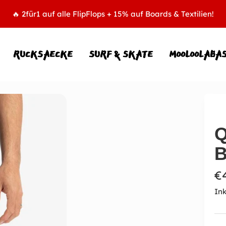
🔥 2für1 auf alle FlipFlops + 15% auf Boards & Textilien!
RUCKSAECKE
SURF & SKATE
MOOLOOLABA
Q
B
A
€
Ink