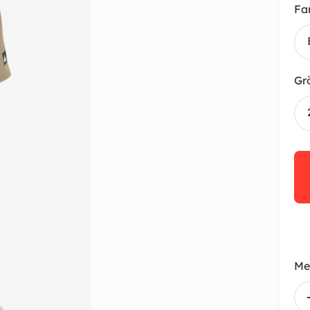
Fa
Gr
Me