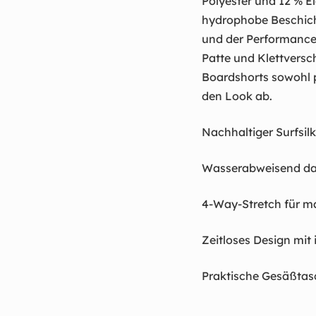
Polyester und 12 % E
hydrophobe Beschicht
und der Performance-
Patte und Klettversc
Boardshorts sowohl 
den Look ab.
Nachhaltiger Surfsil
Wasserabweisend dan
4-Way-Stretch für m
Zeitloses Design mit
Praktische Gesäßtasc