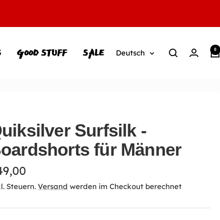
S
GOOD STUFF
SALE
0
Sprache
Deutsch
uiksilver Surfsilk -
oardshorts für Männer
ngebotspreis
49,00
l. Steuern.
Versand
werden im Checkout berechnet