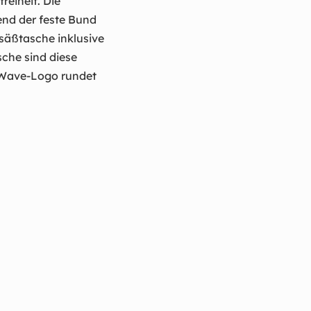
eiheit. Die
end der feste Bund
esäßtasche inklusive
che sind diese
-Wave-Logo rundet