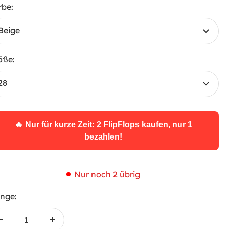
rbe:
Beige
öße:
28
🔥 Nur für kurze Zeit: 2 FlipFlops kaufen, nur 1
bezahlen!
Nur noch 2 übrig
nge:
Menge
Menge