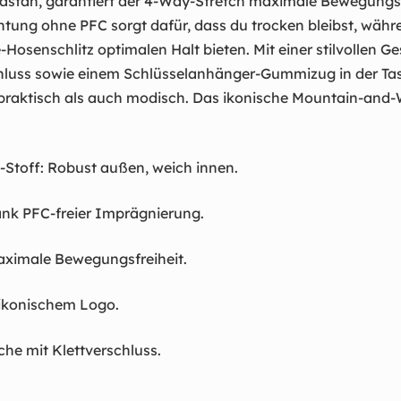
lastan, garantiert der 4-Way-Stretch maximale Bewegungsfr
ung ohne PFC sorgt dafür, dass du trocken bleibst, währ
Hosenschlitz optimalen Halt bieten. Mit einer stilvollen G
hluss sowie einem Schlüsselanhänger-Gummizug in der Tas
praktisch als auch modisch. Das ikonische Mountain-and
k-Stoff: Robust außen, weich innen.
k PFC-freier Imprägnierung.
aximale Bewegungsfreiheit.
 ikonischem Logo.
he mit Klettverschluss.